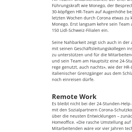
Führungskraft wie Monego, der Besprechu
30-köpfigen HR-Team auf Augenhöhe beg
letzten Wochen durch Corona etwas zu ku
Monego. Erst langsam kehre sein Team 
150 Lidl-Schweiz-Filialen ein.
Seine Nahbarkeit zeigt sich auch in der
mit seinen Geschäftsleitungskollegen ins
zu unterstützen und für die Mitarbeitend
und sein Team am Hauptsitz eine 24-Stu
rege genutzt, auch nachts», wie der HR-L
italienischer Grenzgänger aus dem Schla
noch einreisen dürfe.
Remote Work
Es bleibt nicht bei der 24-Stunden-Help-
mit den Sozialpartnern Corona-Schutzko
über die neusten Entwicklungen – zunäc
Homeoffice. «Die rasche Umstellung auf
Mitarbeitenden wäre vor vier Jahren te