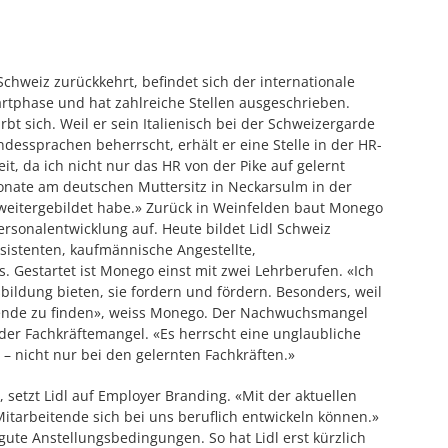
chweiz zurückkehrt, befindet sich der internationale
artphase und hat zahlreiche Stellen ausgeschrieben.
t sich. Weil er sein Italienisch bei der Schweizergarde
andessprachen beherrscht, erhält er eine Stelle in der HR-
t, da ich nicht nur das HR von der Pike auf gelernt
onate am deutschen Muttersitz in Neckarsulm in der
weitergebildet habe.» Zurück in Weinfelden baut Monego
rsonalentwicklung auf. Heute bildet Lidl Schweiz
sistenten, kaufmännische Angestellte,
 Gestartet ist Monego einst mit zwei Lehrberufen. «Ich
ildung bieten, sie fordern und fördern. Besonders, weil
ernende zu finden», weiss Monego. Der Nachwuchsmangel
e der Fachkräftemangel. «Es herrscht eine unglaubliche
 nicht nur bei den gelernten Fachkräften.»
etzt Lidl auf Employer Branding. «Mit der aktuellen
tarbeitende sich bei uns beruflich entwickeln können.»
ute Anstellungsbedingungen. So hat Lidl erst kürzlich