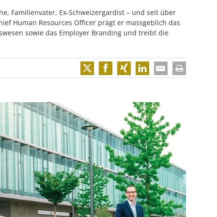
e, Familienvater, Ex-Schweizergardist – und seit über
 Chief Human Resources Officer prägt er massgeblich das
swesen sowie das Employer Branding und treibt die
Twitter
Facebook
XING
LinkedIn
Email
Print