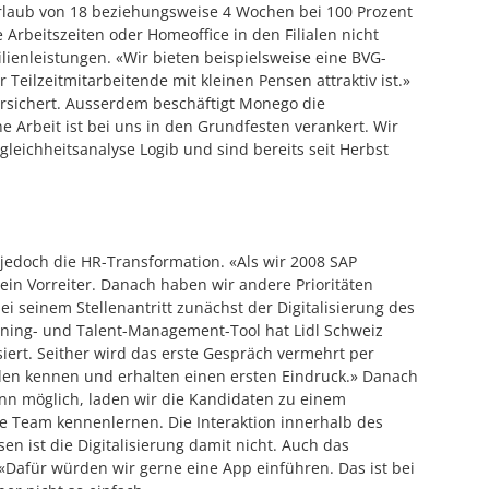
rlaub von 18 beziehungsweise 4 Wochen bei 100 Prozent
e Arbeitszeiten oder Homeoffice in den Filialen nicht
ilienleistungen. «Wir bieten beispielsweise eine BVG-
Teilzeitmitarbeitende mit kleinen Pensen attraktiv ist.»
rsichert. Ausserdem beschäftigt Monego die
he Arbeit ist bei uns in den Grundfesten verankert. Wir
eichheitsanalyse Logib und sind bereits seit Herbst
 jedoch die HR-Transformation. «Als wir 2008 SAP
ein Vorreiter. Danach haben wir andere Prioritäten
ei seinem Stellenantritt zunächst der Digitalisierung des
rning- und Talent-Management-Tool hat Lidl Schweiz
isiert. Seither wird das erste Gespräch vermehrt per
den kennen und erhalten einen ersten Eindruck.» Danach
enn möglich, laden wir die Kandidaten zu einem
e Team kennenlernen. Die Interaktion innerhalb des
n ist die Digitalisierung damit nicht. Auch das
«Dafür würden wir gerne eine App einführen. Das ist bei