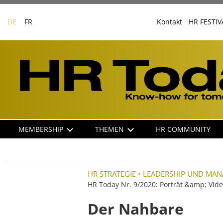
Skip
to
DE
FR
Kontakt
HR FESTIV
content
Business-
Plattform
für
Human
Resources
Main
MEMBERSHIP
THEMEN
HR COMMUNITY
navigation
DE
HR STRATEGIE
•
LEADERSHIP UND MA
HR Today Nr. 9/2020: Porträt &amp; Vide
Der Nahbare