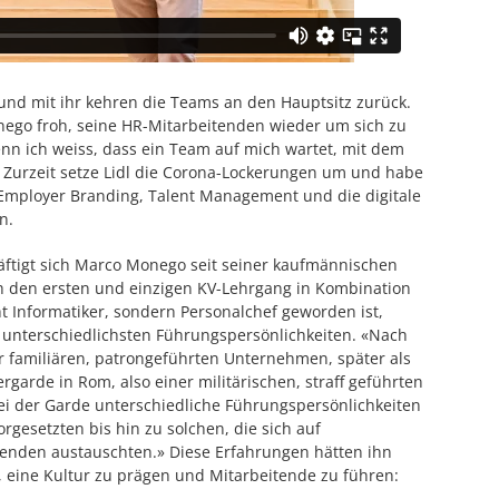
 und mit ihr kehren die Teams an den Hauptsitz zurück.
onego froh, seine HR-Mitarbeitenden wieder um sich zu
nn ich weiss, dass ein Team auf mich wartet, mit dem
Zurzeit setze Lidl die Corona-Lockerungen um und habe
e Employer Branding, Talent Management und die digitale
n.
häftigt sich Marco Monego seit seiner kaufmännischen
ich den ersten und einzigen KV-Lehrgang in Kombination
ht Informatiker, sondern Personalchef geworden ist,
 unterschiedlichsten Führungspersönlichkeiten. «Nach
hr familiären, patrongeführten Unternehmen, später als
rgarde in Rom, also einer militärischen, straff geführten
i der Garde unterschiedliche Führungspersönlichkeiten
rgesetzten bis hin zu solchen, die sich auf
tenden austauschten.» Diese Erfahrungen hätten ihn
n, eine Kultur zu prägen und Mitarbeitende zu führen: