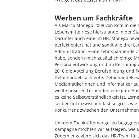
Werben um Fachkräfte
Als Marco Monego 2008 von Rom in die S
Lebensmittelriese hierzulande in der St
Darunter auch eine im HR. Monego bewirb
perfektioniert hat und somit alle drei L
Administration. «Eine sehr spannende Zei
habe, sondern mich zusätzlich einige M
Personalentwicklung und im Recruiting 
2010 die Abteilung Berufsbildung und Pe
Detailhandelsfachleute, Detailhandelsas
Mediamatikerinnen und Informatiker aus.
wollte unseren Lernenden eine gute Ausb
es keine Selbstverständlichkeit ist, L
sei bei Lidl inzwischen fast so gross wi
Konkurrenz zwischen den Unternehmen –
Um dem Fachkräftemangel zu begegnen, s
Kampagne möchten wir aufzeigen, wie Mi
Zudem engagiere sich das HR-Team für g