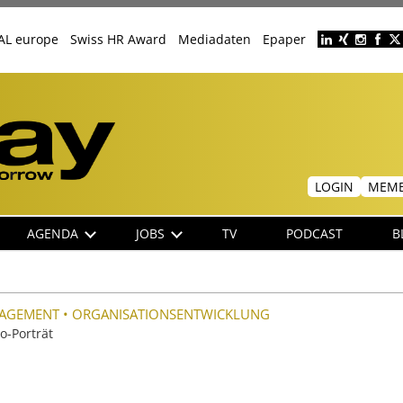
AL europe
Swiss HR Award
Mediadaten
Epaper
Header
menu
LOGIN
MEMB
AGENDA
JOBS
TV
PODCAST
B
NAGEMENT
•
ORGANISATIONSENTWICKLUNG
o-Porträt