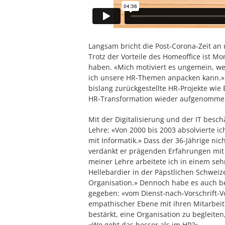
Langsam bricht die Post-Corona-Zeit an
Trotz der Vorteile des Homeoffice ist M
haben. «Mich motiviert es ungemein, we
ich unsere HR-Themen anpacken kann.» 
bislang zurückgestellte HR-Projekte wi
HR-Transformation wieder aufgenomme
Mit der Digitalisierung und der IT besc
Lehre: «Von 2000 bis 2003 absolvierte 
mit Informatik.» Dass der 36-Jährige nic
verdankt er prägenden Erfahrungen mit
meiner Lehre arbeitete ich in einem se
Hellebardier in der Päpstlichen Schweize
Organisation.» Dennoch habe es auch be
gegeben: «vom Dienst-nach-Vorschrift-Vo
empathischer Ebene mit ihren Mitarbei
bestärkt, eine Organisation zu begleite
«Wo geht das besser als im HR?»