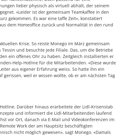
ngen lieber physisch als virtuell abhält, der seinem
egnet. «Leider ist der gemeinsam Teamkaffee in den
rz gekommen. Es war eine taffe Zeit», konstatiert
aus dem Homeoffice zurück und Normalität in den rund
 aktuellen Krise. So reiste Monego im März gemeinsam
 Tessin und besuchte jede Filiale. Das, um die Betriebe
en ein offenes Ohr zu haben. Zeitgleich installierten er
nden-Help-Hotline für die Mitarbeitenden. «Diese wurde
eiter aus eigener Erfahrung weiss. So hatte ihn ein
f gerissen, weil er wissen wollte, ob er am nächsten Tag
Hotline. Darüber hinaus erarbeitete der Lidl-Krisenstab
nzepte und informiert die Lidl-Mitarbeitenden laufend
hst vor Ort, danach via E-Mail und Videokonferenzen im
 Remote Work der am Hauptsitz beschäftigten
chnisch nicht möglich gewesen», sagt Monego. «Damals