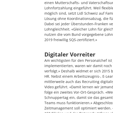
einen Mutterschafts- und Vaterschaftsu
Lohnfortzahlung eingeführt. Weil flexibl
möglich sind, setzt Lidl Schweiz auf Fam
Lösung ohne Koordinationsabzug, die für 
Dabei sei jeder Überstunden-Franken ve
Lohngleichheit. «Gleicher Lohn für gleic
nutzen die vom Bund vorgegebene Lohngl
2019 freiwillig SQS-zertifiziert.»
Digitaler Vorreiter
Am wichtigsten für den Personalchef ist
implementierten, waren wir damit noch 
verfolgt.» Deshalb widmet er sich 2015 b
HR. Nebst einem Arbeitszeugnis-, E-Lea
mittlerweile auch das Recruiting digital
Video geführt. «Damit lernen wir jeman
folge ein zweites Vor-Ort-Gespräch. «W
Schnuppertag ein, damit sie das gesamt
Teams muss funktionieren.» Abgeschlosse
Zeitmanagement soll optimiert werden. 