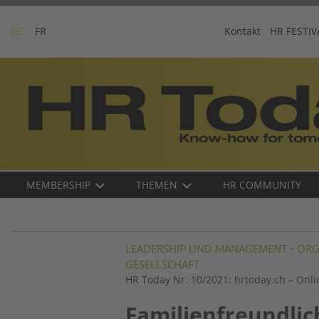
Skip
to
DE
FR
Kontakt
HR FESTIV
content
Business-
Plattform
für
Human
Resources
Main
MEMBERSHIP
THEMEN
HR COMMUNITY
navigation
DE
LEADERSHIP UND MANAGEMENT
•
ORG
GESELLSCHAFT
HR Today Nr. 10/2021: hrtoday.ch – Onli
Familienfreundlic