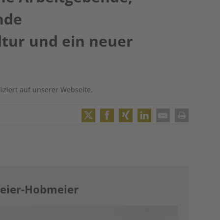
nde
ur und ein neuer
bliziert auf unserer Webseite.
Twitter
Facebook
XING
LinkedIn
Email
Print
 Meier-Hobmeier