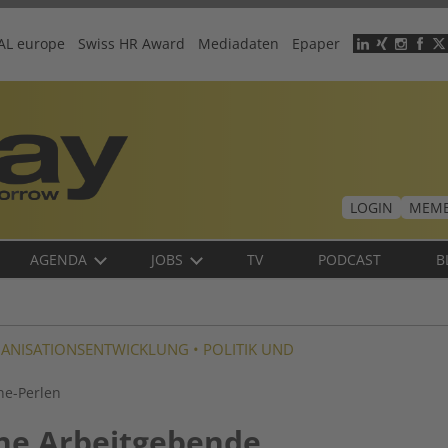
AL europe
Swiss HR Award
Mediadaten
Epaper
Header
menu
LOGIN
MEMB
AGENDA
JOBS
TV
PODCAST
B
ANISATIONSENTWICKLUNG
•
POLITIK UND
ne-Perlen
he Arbeitgebende,