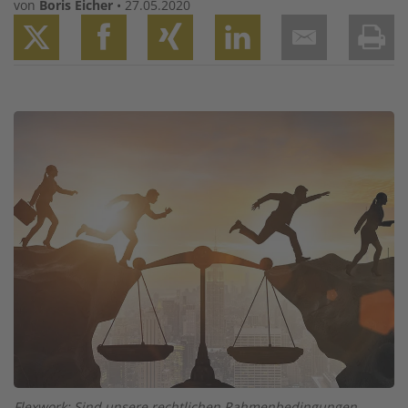
von
Boris Eicher
•
27.05.2020
Twitter
Facebook
XING
LinkedIn
Email
Prin
Image
Flexwork: Sind unsere rechtlichen Rahmenbedingungen