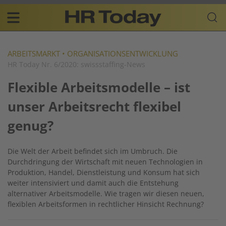
Skip
Business-
to
Plattform
content
für
Main
Human
navigation
Resources
ARBEITSMARKT
•
ORGANISATIONSENTWICKLUNG
HR Today Nr. 6/2020: swissstaffing-News
DE
Flexible Arbeitsmodelle – ist
unser Arbeitsrecht flexibel
genug?
Die Welt der Arbeit befindet sich im Umbruch. Die
Durchdringung der Wirtschaft mit neuen Technologien in
Produktion, Handel, Dienstleistung und Konsum hat sich
weiter intensiviert und damit auch die Entstehung
alternativer Arbeitsmodelle. Wie tragen wir diesen neuen,
flexiblen Arbeitsformen in rechtlicher Hinsicht Rechnung?