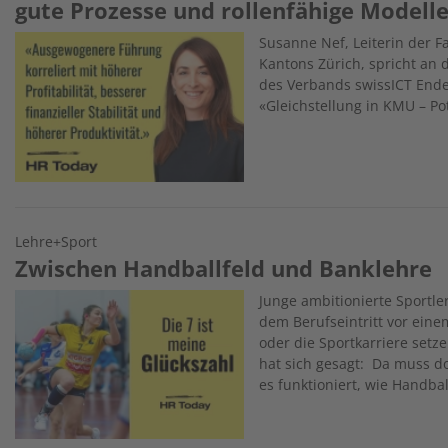
gute Prozesse und rollenfähige Modell
Image
Susanne Nef, Leiterin der Fa
Kantons Zürich, spricht an 
des Verbands
swissICT Ende
«Gleichstellung in KMU – P
Lehre+Sport
Zwischen Handballfeld und Banklehre
Image
Junge ambitionierte Sportle
dem Berufseintritt vor ein
oder die Sportkarriere setz
hat sich gesagt: Da muss d
es funktioniert, wie Handbal