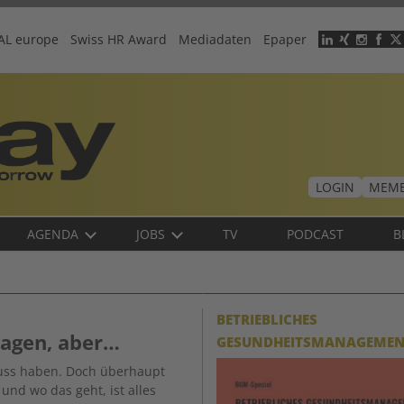
AL europe
Swiss HR Award
Mediadaten
Epaper
Header
menu
LOGIN
MEMB
AGENDA
JOBS
TV
PODCAST
B
BETRIEBLICHES
nagen, aber…
GESUNDHEITSMANAGEME
luss haben. Doch überhaupt
und wo das geht, ist alles