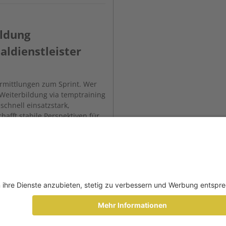
ildung
ldienstleister
rmittlungen zum Sprint. Wer
t. Weiterbildung via temptraining
chnell einsatzstark,
hafft stabile Perspektiven für
R Today ist zu Ende.
und Ratschläge – des Autors.