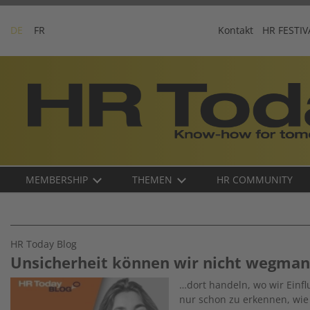
Skip
to
DE
FR
Kontakt
HR FESTIV
content
Business-
Plattform
für
Human
Resources
Main
MEMBERSHIP
THEMEN
HR COMMUNITY
navigation
DE
HR Today Blog
Unsicherheit können wir nicht wegma
Image
…dort handeln, wo wir Einf
nur schon zu erkennen, wie 