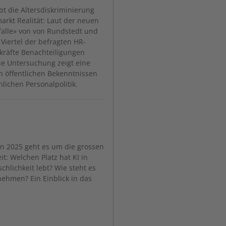
bt die Altersdiskriminierung
rkt Realität: Laut der neuen
sfalle» von von Rundstedt und
Viertel der befragten HR-
kräfte Benachteiligungen
ie Untersuchung zeigt eine
n öffentlichen Bekenntnissen
hlichen Personalpolitik.
on 2025 geht es um die grossen
t: Welchen Platz hat KI in
chlichkeit lebt? Wie steht es
ehmen? Ein Einblick in das