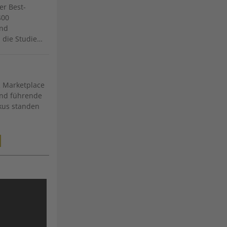
er Best-
400
und
 die Studie…
 Marketplace
und führende
okus standen