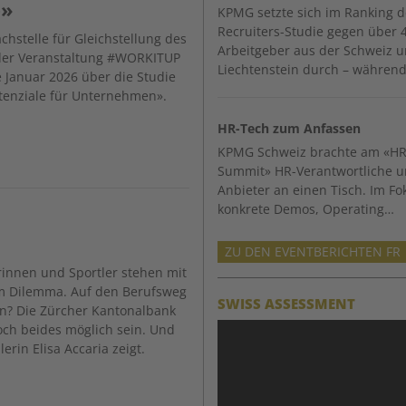
e»
KPMG setzte sich im Ranking d
Recruiters-Studie gegen über 
chstelle für Gleichstellung des
Arbeitgeber aus der Schweiz 
der Veranstaltung
#WORKITUP
Liechtenstein durch – während
 Januar 2026 über die Studie
otenziale für Unternehmen»
.
HR-Tech zum Anfassen
KPMG Schweiz brachte am «HR
Summit» HR-Verantwortliche 
Anbieter an einen Tisch. Im F
konkrete Demos, Operating…
ZU DEN EVENTBERICHTEN FR
rinnen und Sportler stehen mit
em Dilemma. Auf den Berufsweg
SWISS ASSESSMENT
en? Die Zürcher Kantonalbank
och beides möglich sein. Und
lerin Elisa Accaria zeigt.