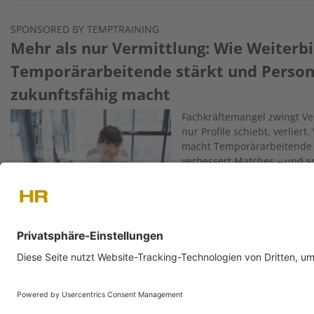
SPONSORED BY TEMPTRAINING
Mehr als nur Vermittlung: Wie Weiterb
Temporärarbeitende stärkt und Persona
zukunftsfähig macht
Image
Fachkräftemangel zwingt Ve
nur Profile schiebt, verlier
macht Temporärarbeitende s
verbessert Matches – und sc
Geringverdiener:innen.
Was ist eigentlich ADHS? – Schlusswort
Für alle, nicht für wenige
Image
Die grosse ADHS-Serie von H
Abschliessende Gedanken – 