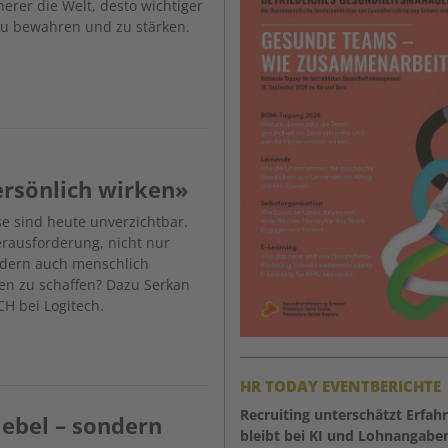
herer die Welt, desto wichtiger
 zu bewahren und zu stärken.
ersönlich wirken»
e sind heute unverzichtbar.
erausforderung, nicht nur
ndern auch menschlich
n zu schaffen? Dazu Serkan
H bei Logitech.
HR TODAY EVENTBERICHTE
Recruiting unterschätzt Erfah
Hebel – sondern
bleibt bei KI und Lohnangabe