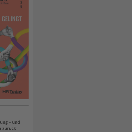
rung – und
n zurück