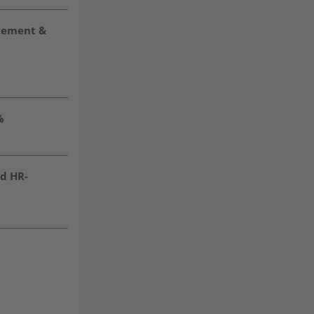
acement &
%
nd HR-