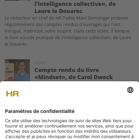
l'intelligence collective», de
Laure le Douarec
Le rédacteur en chef de HR Today Marc Benninger propose
régulièrement des comptes rendus d'ouvrages qui l'ont
intrigué, intéressé, voire inspiré. Dans cette vidéo, il évoque
le livre «Guide pratique de l'intelligence collective», de Laure
le Douarec.
Image
Vidéo
Compte rendu du livre
«Mindset», de Carol Dweck
Le rédacteur en chef de HR Today Marc
Benninger propose régulièrement des comptes rendus
d'ouvrages qui l'ont intrigué, intéressé, voire inspiré. Dans
cette vidéo, il évoque le livre «Mindset», de Carol Dweck.