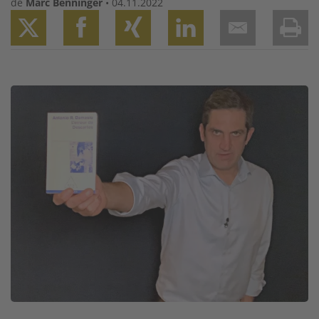
de
Marc Benninger
•
04.11.2022
Twitter
Facebook
XING
LinkedIn
Email
Prin
Image