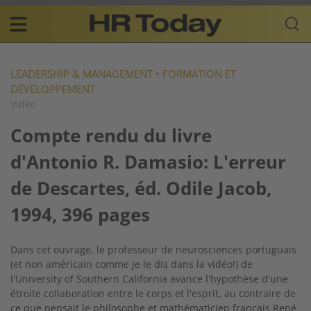
Skip
Business-
to
Plattform
content
für
Main
Human
navigation
Resources
LEADERSHIP & MANAGEMENT
•
FORMATION ET
DÉVELOPPEMENT
FR
Vidéo
Compte rendu du livre
d'Antonio R. Damasio: L'erreur
de Descartes, éd. Odile Jacob,
1994, 396 pages
Dans cet ouvrage, le professeur de neurosciences portuguais
(et non américain comme je le dis dans la vidéo!) de
l'University of Southern California avance l'hypothèse d'une
étroite collaboration entre le corps et l'esprit, au contraire de
ce que pensait le philosophe et mathématicien français René