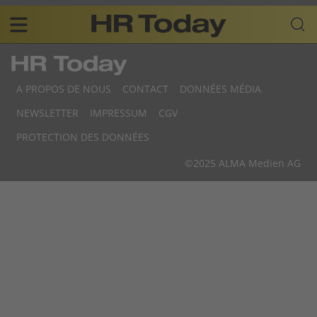
Skip
Business-
to
Plattform
content
für
Main
Human
navigation
Resources
A PROPOS DE NOUS
CONTACT
DONNÉES MÉDIA
FR
NEWSLETTER
IMPRESSUM
CGV
F
PROTECTION DES DONNÉES
F
©2025 ALMA Medien AG