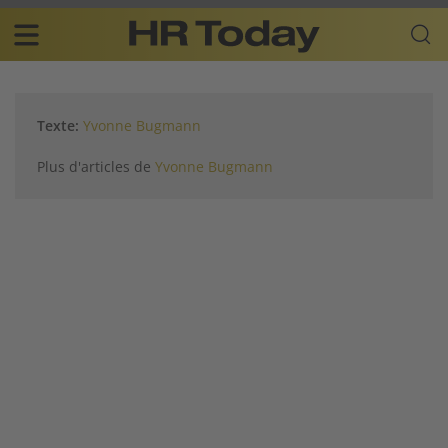
Skip
Business-
to
Plattform
content
für
Main
Human
navigation
Resources
Texte:
Yvonne Bugmann
FR
Plus d'articles de
Yvonne Bugmann