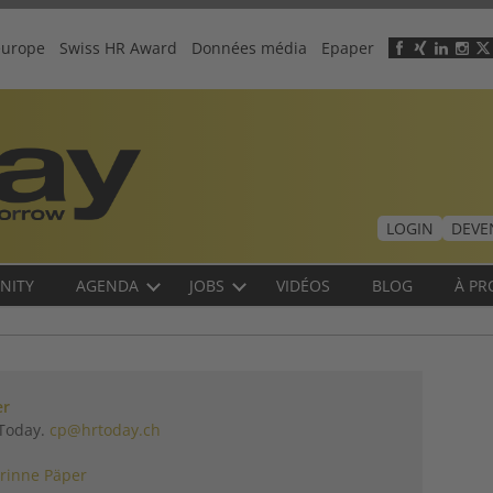
europe
Swiss HR Award
Données média
Epaper
Header
menu
LOGIN
DEVE
NITY
AGENDA
JOBS
VIDÉOS
BLOG
À PR
er
 Today.
cp@hrtoday.ch
rinne Päper