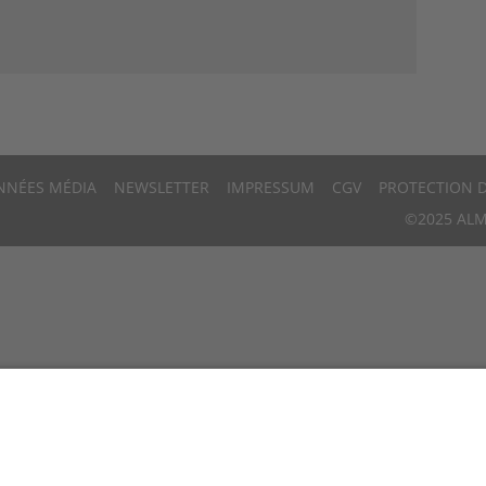
NNÉES MÉDIA
NEWSLETTER
IMPRESSUM
CGV
PROTECTION 
©2025 ALM