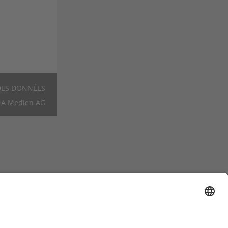
DES DONNÉES
Footer
A Medien AG
FR