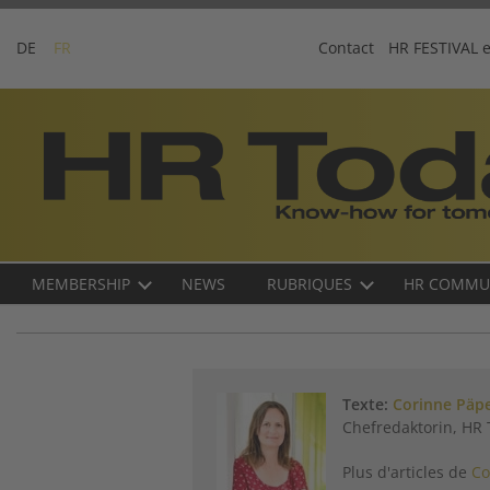
Skip
to
DE
FR
Contact
HR FESTIVAL 
content
Business-
Plattform
für
Human
Resources
Main
MEMBERSHIP
NEWS
RUBRIQUES
HR COMMU
navigation
FR
Texte:
Corinne Päp
Chefredaktorin, HR
Plus d'articles de
Co