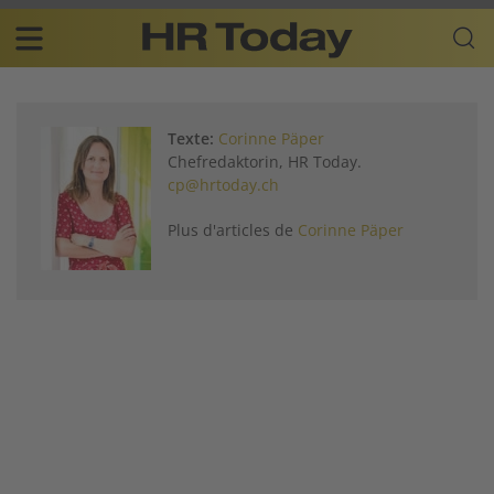
Skip
Business-
to
Plattform
content
für
Main
Human
navigation
Resources
Texte:
Corinne Päper
FR
Chefredaktorin, HR Today.
cp@hrtoday.ch
Plus d'articles de
Corinne Päper