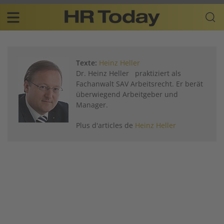
Skip
Business-
to
Plattform
content
für
Main
Human
navigation
Resources
Texte:
Heinz Heller
FR
Dr. Heinz Heller praktiziert als
Fachanwalt SAV Arbeitsrecht. Er berät
überwiegend Arbeitgeber und
Manager.
Plus d'articles de
Heinz Heller