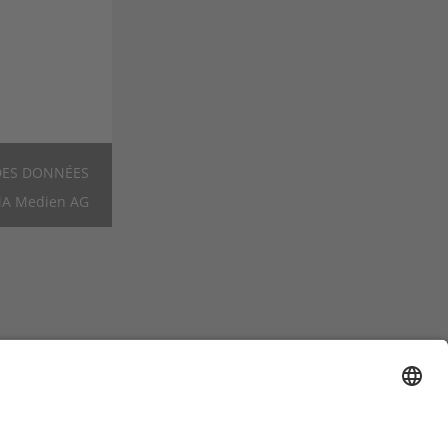
DES DONNÉES
Footer
A Medien AG
FR