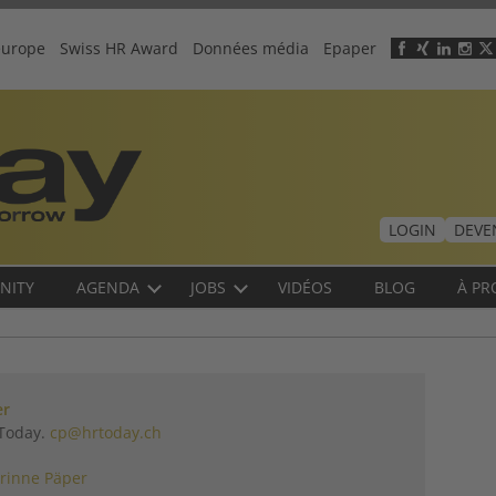
europe
Swiss HR Award
Données média
Epaper
Header
menu
LOGIN
DEVE
NITY
AGENDA
JOBS
VIDÉOS
BLOG
À PR
er
 Today.
cp@hrtoday.ch
rinne Päper