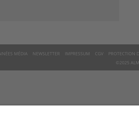
NNÉES MÉDIA
NEWSLETTER
IMPRESSUM
CGV
PROTECTION 
©2025 ALM