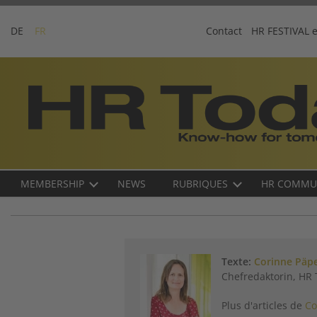
Skip
to
DE
FR
Contact
HR FESTIVAL 
content
Business-
Plattform
für
Human
Resources
Main
MEMBERSHIP
NEWS
RUBRIQUES
HR COMMU
navigation
FR
Texte:
Corinne Päp
Chefredaktorin, HR
Plus d'articles de
Co