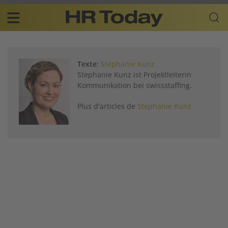
Skip
Business-
to
Plattform
content
für
Main
Human
navigation
Resources
Texte:
Stephanie Kunz
FR
Stephanie Kunz ist Projektleiterin
Kommunikation bei swissstaffing.
Plus d'articles de
Stephanie Kunz