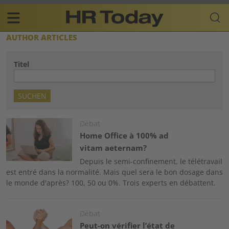
Skip
Business-
to
Plattform
content
für
Main
AUTHOR ARTICLES
Human
navigation
Resources
Titel
FR
Image
Débat
Home Office à 100% ad
vitam aeternam?
Depuis le semi-confinement, le télétravail
est entré dans la normalité. Mais quel sera le bon dosage dans
le monde d'après? 100, 50 ou 0%. Trois experts en débattent.
Image
Débat
Peut-on vérifier l’état de