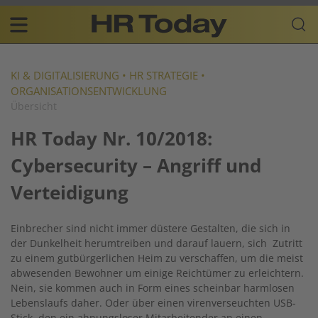
Skip
Business-
to
Plattform
content
für
Main
Human
navigation
Resources
KI & DIGITALISIERUNG
•
HR STRATEGIE
•
ORGANISATIONSENTWICKLUNG
DE
Übersicht
HR Today Nr. 10/2018:
Cybersecurity – Angriff und
Verteidigung
Einbrecher sind nicht immer düstere Gestalten, die sich in
der Dunkelheit herumtreiben und darauf lauern, sich Zutritt
zu einem gutbürgerlichen Heim zu verschaffen, um die meist
abwesenden Bewohner um einige Reichtümer zu erleichtern.
Nein, sie kommen auch in Form eines scheinbar harmlosen
Lebenslaufs daher. Oder über einen virenverseuchten USB-
Stick, den ein ahnungsloser Mitarbeitender an einen