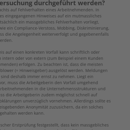
tersuchung durchgeführt werden?
achts auf Fehlverhalten eines Arbeitnehmenden. In
eines eingegangenen Hinweises auf ein mutmassliches
sächlich ein massgebliches Fehlverhalten vorliegt,
 wie ein Compliance-Verstoss, Mobbing, Diskriminierung,
ss die Angelegenheit weiterverfolgt und gegebenenfalls
werden.
s auf einen konkreten Vorfall kann schriftlich oder
 intern oder von extern (zum Beispiel einem Kunden
enden) erfolgen. Zu beachten ist, dass die meisten
blower (= Hinweisgeber) ausgelöst werden. Meldungen
 sind deshalb immer ernst zu nehmen. Liegt ein
vor, muss die Arbeitgeberin den Vorfall umgehend
Arbeitnehmenden in die Unternehmensstrukturen und
ss die Arbeitgeberin zudem möglichst schnell auf
klärungen unverzüglich vornehmen. Allerdings sollte es
eisgebenden Anonymität zuzusichern, da ein solches
ngehalten werden kann.
cher Erstprüfung festgestellt, dass kein massgebliches