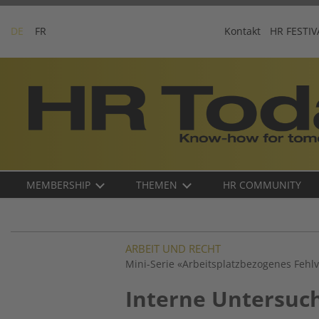
Skip
to
DE
FR
Kontakt
HR FESTIV
content
Business-
Plattform
für
Human
Resources
Main
MEMBERSHIP
THEMEN
HR COMMUNITY
navigation
DE
ARBEIT UND RECHT
Mini-Serie «Arbeitsplatzbezogenes Fehlve
Interne Untersu