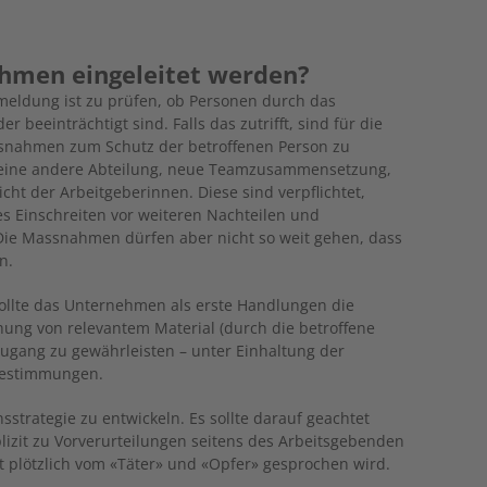
hmen eingeleitet werden?
eldung ist zu prüfen, ob Personen durch das
 beeinträchtigt sind. Falls das zutrifft, sind für die
snahmen zum Schutz der betroffenen Person zu
in eine andere Abteilung, neue Teamzusammensetzung,
licht der Arbeitgeberinnen. Diese sind verpflichtet,
s Einschreiten vor weiteren Nachteilen und
ie Massnahmen dürfen aber nicht so weit gehen, dass
n.
ollte das Unternehmen als erste Handlungen die
hung von relevantem Material (durch die betroffene
ugang zu gewährleisten – unter Einhaltung der
Bestimmungen.
sstrategie zu entwickeln. Es sollte darauf geachtet
lizit zu Vorverurteilungen seitens des Arbeitsgebenden
t plötzlich vom «Täter» und «Opfer» gesprochen wird.