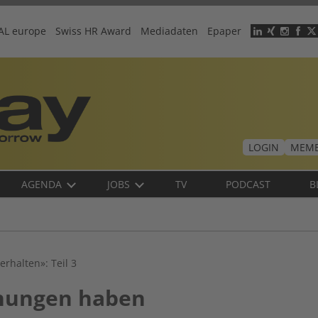
AL europe
Swiss HR Award
Mediadaten
Epaper
Header
menu
LOGIN
MEMB
AGENDA
JOBS
TV
PODCAST
B
rhalten»: Teil 3
chungen haben