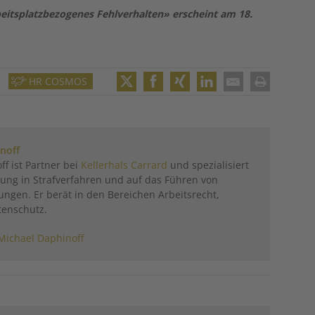
beitsplatzbezogenes Fehlverhalten» erscheint am 18.
HR COSMOS
Twitter
Facebook
XING
LinkedIn
Email
Print
noff
ff ist Partner bei
Kellerhals Carrard
und spezialisiert
etung in Strafverfahren und auf das Führen von
ngen. Er berät in den Bereichen Arbeitsrecht,
tenschutz.
Michael Daphinoff