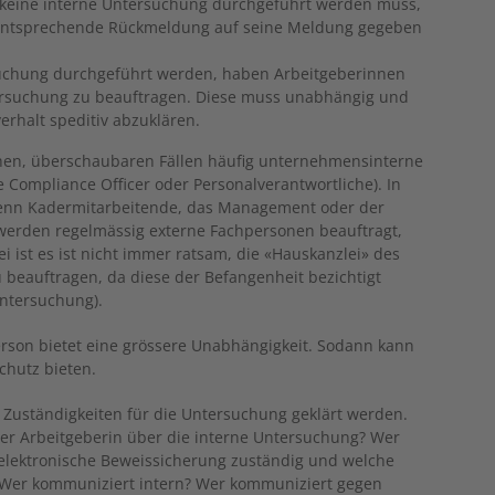
b keine interne Untersuchung durchgeführt werden muss,
 entsprechende Rückmeldung auf seine Meldung gegeben
suchung durchgeführt werden, haben Arbeitgeberinnen
tersuchung zu beauftragen. Diese muss unabhängig und
verhalt speditiv abzuklären.
hen, überschaubaren Fällen häufig unternehmensinterne
 Compliance Officer oder Personalverantwortliche). In
 wenn Kadermitarbeitende, das Management oder der
 werden regelmässig externe Fachpersonen beauftragt,
i ist es ist nicht immer ratsam, die «Hauskanzlei» des
beauftragen, da diese der Befangenheit bezichtigt
untersuchung).
rson bietet eine grössere Unabhängigkeit. Sodann kann
chutz bieten.
e Zuständigkeiten für die Untersuchung geklärt werden.
 der Arbeitgeberin über die interne Untersuchung? Wer
e elektronische Beweissicherung zuständig und welche
? Wer kommuniziert intern? Wer kommuniziert gegen