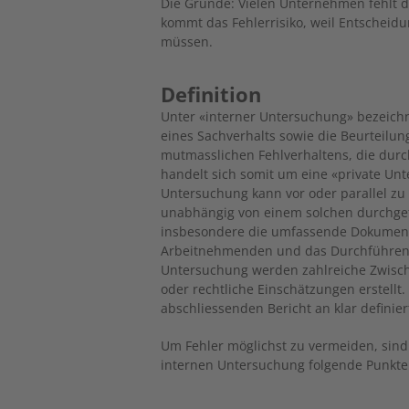
Die Gründe: Vielen Unternehmen fehlt d
kommt das Fehlerrisiko, weil Entscheid
müssen.
Definition
Unter «interner Untersuchung» bezeich
eines Sachverhalts sowie die Beurteilun
mutmasslichen Fehlverhaltens, die durc
handelt sich somit um eine «private Unt
Untersuchung kann vor oder parallel zu
unabhängig von einem solchen durchge
insbesondere die umfassende Dokument
Arbeitnehmenden und das Durchführen
Untersuchung werden zahlreiche Zwisch
oder rechtliche Einschätzungen erstellt
abschliessenden Bericht an klar definie
Um Fehler möglichst zu vermeiden, sind
internen Untersuchung folgende Punkte