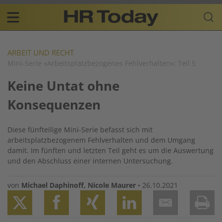
Skip
Business-
to
Plattform
content
für
Main
Human
navigation
Resources
ARBEIT UND RECHT
Mini-Serie «Arbeitsplatzbezogenes Fehlverhalten»: Teil 5
DE
Keine Untat ohne
Konsequenzen
Diese fünfteilige Mini-Serie befasst sich mit
arbeitsplatzbezogenem Fehlverhalten und dem Umgang
damit. Im fünften und letzten Teil geht es um die Auswertung
und den Abschluss einer internen Untersuchung.
von
Michael Daphinoff
,
Nicole Maurer
•
26.10.2021