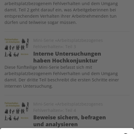
arbeitsplatzbezogenem Fehlverhalten und dem Umgang
damit. Teil 2 geht darauf ein, was Arbeitgeberinnen bei
entsprechendem Verhalten ihrer Arbeitnehmenden tun
dürfen und teilweise sogar müssen.
Image
Mini-Serie «Arbeitsplatzbezogenes
Fehlverhalten»: Teil 3
Interne Untersuchungen
haben Hochkonjunktur
Diese fünfteilige Mini-Serie befasst sich mit
arbeitsplatzbezogenem Fehlverhalten und dem Umgang
damit. Der dritte Teil beschreibt die ersten Schritte einer
internen Untersuchung.
Image
Mini-Serie «Arbeitsplatzbezogenes
Fehlverhalten»: Teil 4
Beweise sichern, befragen
und analysieren
Diese fünfteilige Mini-Serie befasst sich mit