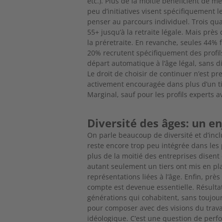
etc.). Plus de la moitié bénéficient de 
peu d’initiatives visent spécifiquement
penser au parcours individuel. Trois qu
55+ jusqu’à la
retraite légale. Mais prè
la préretraite. En revanche, seules 44% 
20% recrutent spécifiquement des profil
départ automatique à l’âge légal, sans 
Le droit
de choisir de continuer n’est pr
activement encouragée dans plus d’un tie
Marginal, sauf pour les profils experts
Diversité des âges: un 
On parle beaucoup de diversité et d’incl
reste encore trop peu intégrée dans les
plus de la moitié des entreprises disent
autant seulement un
tiers ont mis en pl
représentations liées à l’âge. Enfin, pr
compte est devenue essentielle. Résultat
générations qui cohabitent, sans toujou
pour composer avec des
visions du trav
idéologique. C’est une question de per