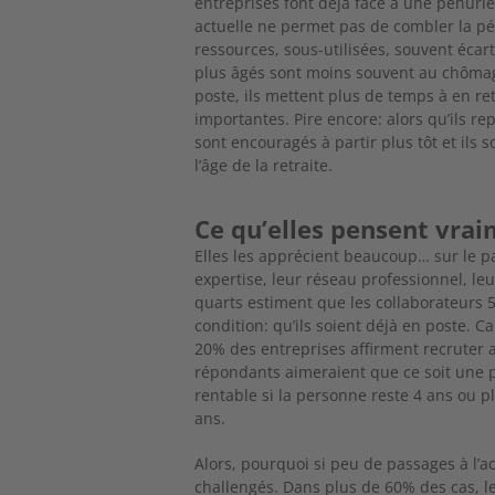
entreprises font déjà face à une pénurie
actuelle ne permet pas de combler la p
ressources, sous-utilisées, souvent écart
plus âgés sont moins souvent au chômage
poste, ils mettent plus de temps à en re
importantes. Pire encore: alors qu’ils re
sont encouragés à partir plus
tôt et ils
l’âge de la retraite.
Ce qu’elles pensent vra
Elles les apprécient beaucoup… sur le p
expertise, leur réseau professionnel, le
quarts estiment que les collaborateurs 5
condition: qu’ils soient déjà en poste. C
20% des entreprises affirment recruter a
répondants aimeraient que ce soit une p
rentable si la personne reste 4 ans ou pl
ans.
Alors, pourquoi si peu de passages à l’a
challengés. Dans plus de 60% des cas, l