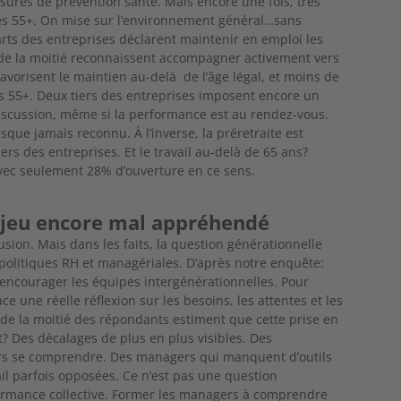
mesures de prévention santé. Mais encore une fois, très
 les 55+. On mise sur l’environnement général…sans
arts des entreprises déclarent maintenir en emploi les
s de la moitié reconnaissent accompagner activement
vers
favorisent le maintien au-delà de l’âge légal, et moins de
s 55+. Deux tiers des entreprises imposent encore un
discussion, même si la performance est au rendez-vous.
esque jamais reconnu. À l’inverse, la préretraite
est
rs des entreprises. Et le travail au-delà de 65 ans?
 avec seulement 28% d’ouverture en ce sens.
enjeu encore mal appréhendé
usion. Mais dans les faits, la question
générationnelle
 politiques RH et
managériales. D’après notre enquête:
encourager les équipes intergénérationnelles. Pour
ace une réelle réflexion sur les besoins, les attentes et les
ès de la moitié des répondants estiment
que cette prise en
? Des décalages de plus en plus visibles. Des
rs se
comprendre. Des managers qui manquent d’outils
ail parfois opposées. Ce n’est pas une question
formance
collective. Former les managers à comprendre