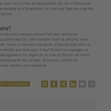
r dans les clichés est aujourd’hui clé. Car à l’heure où
 ensemble plus longtemps, ce n’est pas l’âge qui crée les
ructuré.
tats?
ntreprises n’ont pas encore fait leur
révolution
qualités des 55+, elles
sentent venir la pénurie, elles
nti- nuent à recruter trop jeune, préparer trop tard, et
e viendra pas tout seul. Il faut former les managers à
nt Management 55+ digne de ce nom et
donner du choix,
ième partie de carrière. Et surtout, arrêter de
ôt que comme une ressource.
HR COSMOS
Twitter
Facebook
XING
LinkedIn
Email
Print