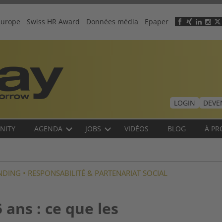
europe
Swiss HR Award
Données média
Epaper
Header
menu
LOGIN
DEVE
NITY
AGENDA
JOBS
VIDÉOS
BLOG
À PR
NDING
•
RESPONSABILITÉ & PARTENARIAT SOCIAL
 ans : ce que les