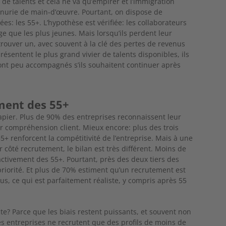
 de talents et cela ne va qu’empirer et l’immigration
énurie de main-d’œuvre. Pourtant, on dispose de
ées: les 55+. L’hypothèse est vérifiée: les collaborateurs
 que les plus jeunes. Mais lorsqu’ils perdent leur
trouver un, avec souvent à la clé des pertes de revenus
présentent le plus grand vivier de
talents disponibles, ils
 sont peu accompagnés s’ils souhaitent continuer après
iment des 55+
apier. Plus de 90% des entreprises reconnaissent leur
ur compréhension client. Mieux encore: plus des trois
5+ renforcent la compétitivité de l’entreprise. Mais à une
ar côté recrutement, le bilan est très différent. Moins de
cti
vement des 55+. Pourtant, près des deux tiers des
riorité. Et plus
de 70% estiment qu’un recrutement est
us, ce qui est parfaitement réaliste, y compris après 55
cte? Parce que les biais restent
puissants, et souvent non
es entreprises ne recrutent que des profils de moins de