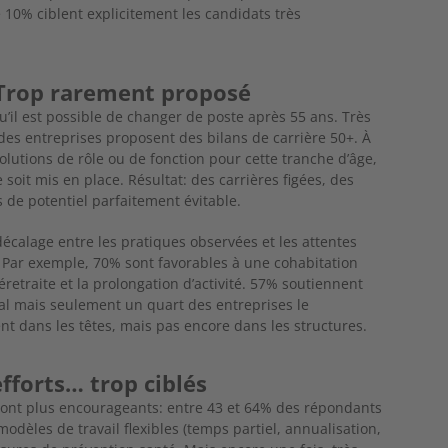
 10% ciblent explicitement les candidats très
? Trop rarement proposé
’il est possible de changer de poste après 55 ans. Très
des entreprises proposent des bilans de carrière 50+. À
olutions de rôle ou de fonction pour cette tranche d’âge,
soit mis en place. Résultat: des carrières
figées, des
s de potentiel parfaitement évitable.
 décalage entre les pratiques observées et les attentes
 Par exemple, 70% sont favorables à une cohabitation
réretraite et la prolongation d’activité. 57% soutiennent
égal mais seulement un quart des entreprises le
nt dans les têtes, mais pas encore dans les structures.
efforts… trop ciblés
s sont plus encourageants: entre 43 et 64% des répondants
odèles de travail flexibles (temps partiel, annualisation,