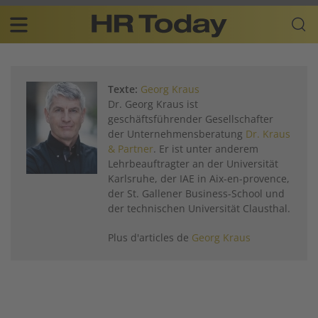
Skip
Business-
to
Plattform
content
für
Main
Human
navigation
Resources
Texte:
Georg Kraus
FR
Dr. Georg Kraus ist
geschäftsführender Gesellschafter
der Unternehmensberatung
Dr. Kraus
& Partner
. Er ist unter anderem
Lehrbeauftragter an der Universität
Karlsruhe, der IAE in Aix-en-provence,
der St. Gallener Business-School und
der technischen Universität Clausthal.
Plus d'articles de
Georg Kraus