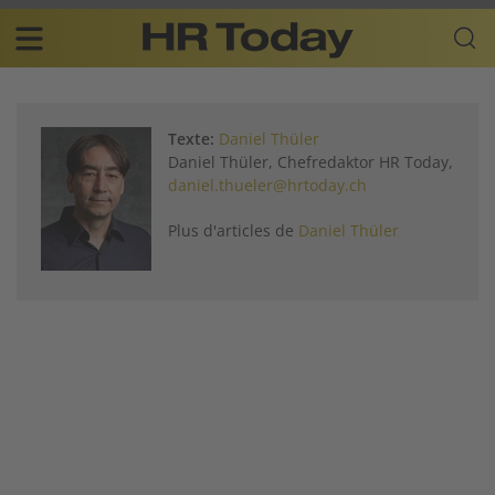
Skip
Business-
to
Plattform
content
für
Main
Human
navigation
Resources
Texte:
Daniel Thüler
FR
Daniel Thüler, Chefredaktor HR Today,
daniel.thueler@hrtoday.ch
Plus d'articles de
Daniel Thüler