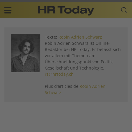
Skip
Business-
to
Plattform
content
für
Main
Human
navigation
Resources
Texte:
Robin Adrien Schwarz
FR
Robin Adrien Schwarz ist Online-
Redaktor bei HR Today. Er befasst sich
vor allem mit Themen am
Überschneidungspunkt von Politik,
Gesellschaft und Technologie.
rs@hrtoday.ch
Plus d'articles de
Robin Adrien
Schwarz