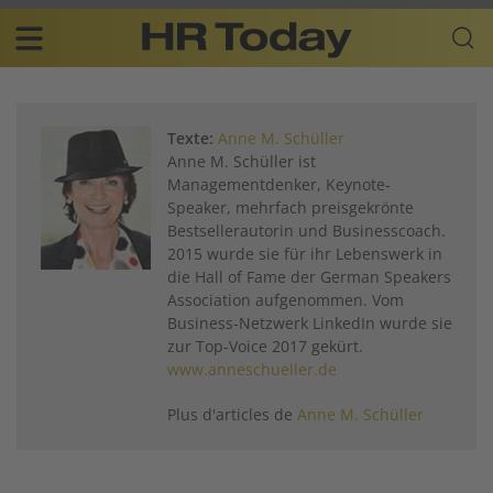
Skip
Business-
to
Plattform
content
für
Main
Human
navigation
Resources
Texte:
Anne M. Schüller
FR
Anne M. Schüller ist
Managementdenker, Keynote-
Speaker, mehrfach preisgekrönte
Bestsellerautorin und Businesscoach.
2015 wurde sie für ihr Lebenswerk in
die Hall of Fame der German Speakers
Association aufgenommen. Vom
Business-Netzwerk LinkedIn wurde sie
zur Top-Voice 2017 gekürt.
www.anneschueller.de
Plus d'articles de
Anne M. Schüller