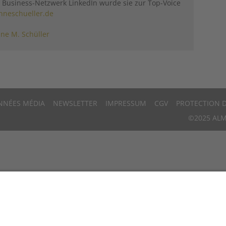
usiness-Netzwerk LinkedIn wurde sie zur Top-Voice
neschueller.de
ne M. Schüller
NNÉES MÉDIA
NEWSLETTER
IMPRESSUM
CGV
PROTECTION 
©2025 ALM