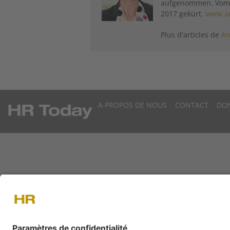
aufgenommen. Vom B
2017 gekürt.
www.an
Plus d'articles de
An
A PROPOS DE NOUS
CONTACT
DO