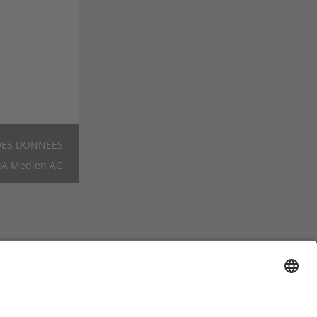
DES DONNÉES
Footer
A Medien AG
FR