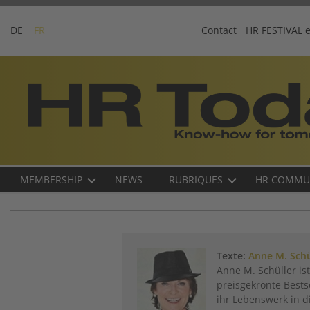
Skip
to
DE
FR
Contact
HR FESTIVAL 
content
Business-
Plattform
für
Human
Resources
Main
MEMBERSHIP
NEWS
RUBRIQUES
HR COMMU
navigation
FR
Texte:
Anne M. Schü
Anne M. Schüller i
preisgekrönte Bests
ihr Lebenswerk in d