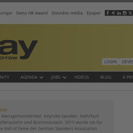
europe
Swiss HR Award
Données média
Epaper
Header
menu
LOGIN
DEVE
NITY
AGENDA
JOBS
VIDÉOS
BLOG
À PR
ller
st Managementdenker, Keynote-Speaker, mehrfach
ellerautorin und Businesscoach. 2015 wurde sie für
ie Hall of Fame der German Speakers Association