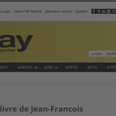
europe
Swiss HR Award
Données média
Epaper
Header
menu
LOGIN
DEVE
NITY
AGENDA
JOBS
VIDÉOS
BLOG
À PR
ivre de Jean-Francois