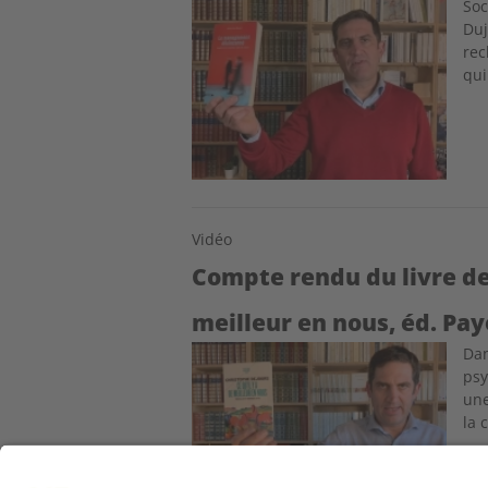
Image
Soc
Duj
rec
qui
Vidéo
Compte rendu du livre de 
meilleur en nous, éd. Pay
Image
Dan
psy
une
la 