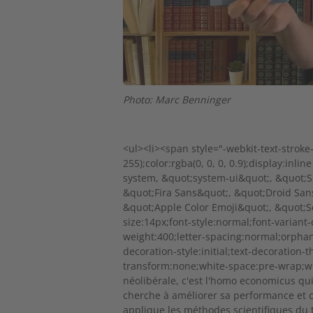
Photo: Marc Benninger
<ul><li><span style="-webkit-text-strok
255);color:rgba(0, 0, 0, 0.9);display:inli
system, &quot;system-ui&quot;, &quot;S
&quot;Fira Sans&quot;, &quot;Droid Sans
&quot;Apple Color Emoji&quot;, &quot;S
size:14px;font-style:normal;font-variant
weight:400;letter-spacing:normal;orphans:
decoration-style:initial;text-decoration-t
transform:none;white-space:pre-wrap;w
néolibérale, c'est l'homo economicus qui 
cherche à améliorer sa performance et ce
applique les méthodes scientifiques du tr