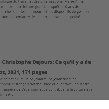
iologue du travail et des organisations, Marie-Anne
arier propose ici une grande enquête (10 ans de
herches) sur les planneurs et les dispositifs de gestion
 tuent la confiance, le sens et le travail de qualité.
Christophe Dejours: Ce qu’il y a de
ot, 2021, 171 pages
s ce petit livre, le psychiatre, psychanalyste et
chologue français défend l’idée que le travail peut être
 manière de s’épanouir et de contribuer à la culture et à
civilisation.