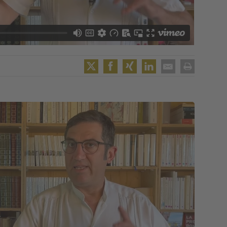
Twitter
Facebook
XING
LinkedIn
Email
Print