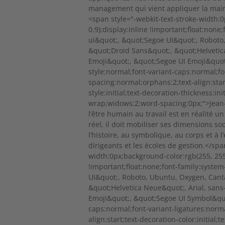
management qui vient appliquer la main
<span style="-webkit-text-stroke-width:0
0.9);display:inline !important;float:non
ui&quot;, &quot;Segoe UI&quot;, Roboto,
&quot;Droid Sans&quot;, &quot;Helvetica
Emoji&quot;, &quot;Segoe UI Emoji&quot
style:normal;font-variant-caps:normal;fo
spacing:normal;orphans:2;text-align:start
style:initial;text-decoration-thickness:i
wrap;widows:2;word-spacing:0px;">Jean-F
l’être humain au travail est en réalité u
réel, il doit mobiliser ses dimensions so
l’histoire, au symbolique, au corps et à 
dirigeants et les écoles de gestion.</spa
width:0px;background-color:rgb(255, 255, 
!important;float:none;font-family:syste
UI&quot;, Roboto, Ubuntu, Oxygen, Cant
&quot;Helvetica Neue&quot;, Arial, sans
Emoji&quot;, &quot;Segoe UI Symbol&quot
caps:normal;font-variant-ligatures:norm
align:start;text-decoration-color:initial;t