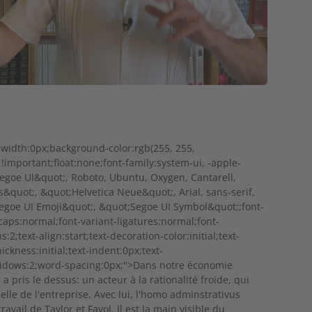
e-width:0px;background-color:rgb(255, 255,
ne !important;float:none;font-family:system-ui, -apple-
egoe UI&quot;, Roboto, Ubuntu, Oxygen, Cantarell,
&quot;, &quot;Helvetica Neue&quot;, Arial, sans-serif,
egoe UI Emoji&quot;, &quot;Segoe UI Symbol&quot;;font-
-caps:normal;font-variant-ligatures:normal;font-
2;text-align:start;text-decoration-color:initial;text-
hickness:initial;text-indent:0px;text-
idows:2;word-spacing:0px;">Dans notre économie
a pris le dessus: un acteur à la rationalité froide, qui
lle de l'entreprise. Avec lui, l'homo adminstrativus
avail de Taylor et Fayol. Il est la main visible du