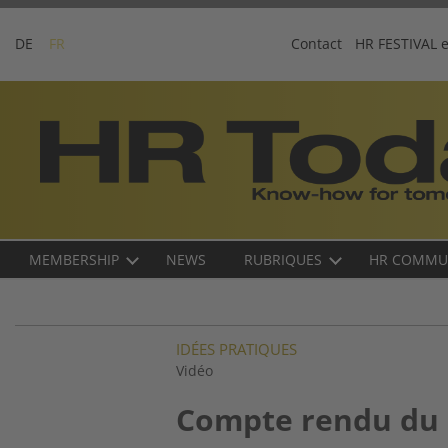
Skip
to
DE
FR
Contact
HR FESTIVAL 
content
Business-
Plattform
für
Human
Resources
Main
MEMBERSHIP
NEWS
RUBRIQUES
HR COMMU
navigation
FR
IDÉES PRATIQUES
Vidéo
Compte rendu du l