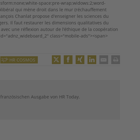
transform:none;white-space:pre-wrap;widows:2;word-
olibéral qui mène droit dans le mur (réchauffement
-François Chanlat propose d'enseigner les sciences du
ers. Il faut restaurer les dimensions qualitatives du
e) avec une réflexion autour de l’éthique de la coopération
iv id="adnz_wideboard_2" class="mobile-ads"><span>
HR COSMOS
Twitter
Facebook
XING
LinkedIn
Email
Print
 französischen Ausgabe von HR Today.