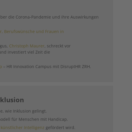
̈ber die Corona-Pandemie und ihre Auswirkungen
r, Berufswünsche und Frauen in
rgus,
Christoph Maurer
, schreckt vor
nd investiert viel Zeit die
mp
– HR Innovation Campus mit DisruptHR ZRH.
klusion
le, wie Inklusion gelingt.
modell für Menschen mit Handicap.
t
künstlicher Intelligenz
gefördert wird.