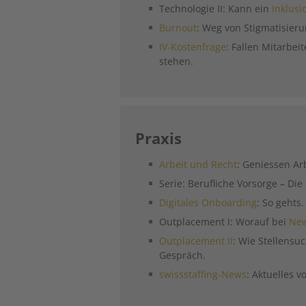
Technologie II: Kann ein
Inklusi
Burnout
: Weg von Stigmatisier
IV-Kostenfrage
: Fallen Mitarbe
stehen.
Praxis
Arbeit und Recht
: Geniessen A
Serie: Berufliche Vorsorge – Di
Digitales Onboarding
: So gehts.
Outplacement I: Worauf bei
New
Outplacement II
: Wie Stellensu
Gespräch.
swissstaffing-News
: Aktuelles 