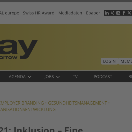
AL europe
Swiss HR Award
Mediadaten
Epaper
Header
menu
LOGIN
MEMB
AGENDA
JOBS
TV
PODCAST
B
EMPLOYER BRANDING
•
GESUNDHEITSMANAGEMENT
•
ANISATIONSENTWICKLUNG
1: Inklusion – Eine