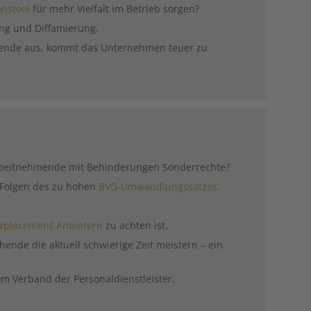
onstool
für mehr Vielfalt im Betrieb sorgen?
ung und Diffamierung.
itende aus, kommt das Unternehmen teuer zu
rbeitnehmende mit Behinderungen Sonderrechte?
e Folgen des zu hohen
BVG-Umwandlungssatzes
.
placement-Anbietern
zu achten ist.
chende die aktuell schwierige Zeit meistern – ein
vom Verband der Personaldienstleister.