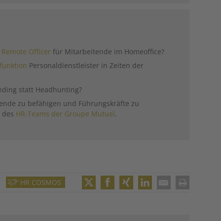
 Remote Officer
für Mitarbeitende im Homeoffice?
funktion
Personaldienstleister in Zeiten der
.
nding statt Headhunting?
ende zu befähigen und Führungskräfte zu
n des
HR-Teams der Groupe Mutuel
.
HR COSMOS
Twitter
Facebook
XING
LinkedIn
Email
Print