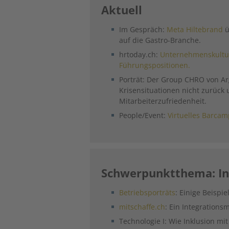
Aktuell
Im Gespräch:
Meta Hiltebrand
u
auf die Gastro-Branche.
hrtoday.ch:
Unternehmenskultu
Führungspositionen.
Porträt: Der Group CHRO von A
Krisensituationen nicht zurück u
Mitarbeiterzufriedenheit.
People/Event:
Virtuelles Barca
Schwerpunktthema: In
Betriebsporträts
: Einige Beispie
mitschaffe.ch
: Ein Integrations
Technologie I: Wie Inklusion mi